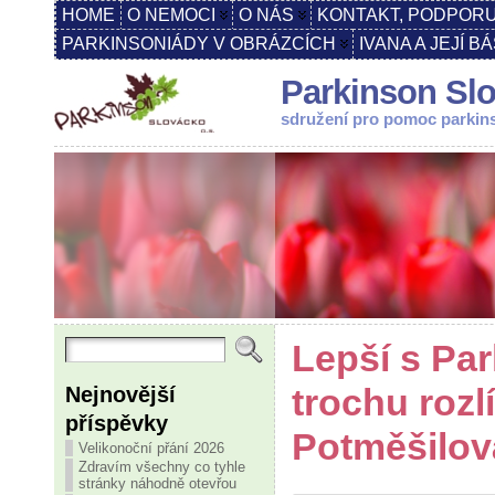
HOME
O NEMOCI
O NÁS
KONTAKT, PODPORU
PARKINSONIÁDY V OBRÁZCÍCH
IVANA A JEJÍ B
Parkinson Slo
sdružení pro pomoc parki
Lepší s Pa
Nejnovější
trochu rozl
příspěvky
Potměšilov
Velikonoční přání 2026
Zdravím všechny co tyhle
stránky náhodně otevřou