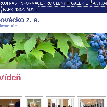
RUJÍ NÁS
INFORMACE PRO ČLENY
GALERIE
AKTUA
PARKINSONIÁDY
ovácko z. s.
kinsonikům
Vídeň