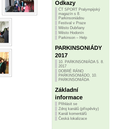
Odkazy
ĆT SPORT Pralympijský
magazín s 8.
Parkinsoniádou
Festival v Praze
Město Dubňany
Město Hodonín
Parkinson – Help
PARKINSONIÁDY
2017
10. PARKINSONIÁDA 5. 8.
2017
DOBRÉ RÁNO
PARKINSONIÁDO, 10.
PARKINSONIÁDA
Základní
informace
Přihlásit se
Zdroj kanálů (příspěvky)
Kanál komentářů
Česká lokalizace