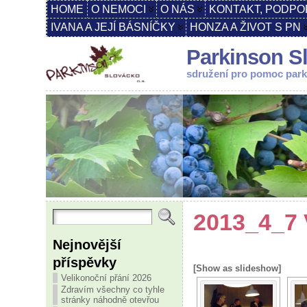
HOME
O NEMOCI
O NÁS
KONTAKT, PODPO
IVANA A JEJÍ BÁSNÍČKY
HONZA A ŽIVOT S PN
Parkinson Sl
sdružení pro pomoc par
2013_4_7 
Nejnovější
příspěvky
[Show as slideshow]
Velikonoční přání 2026
Zdravím všechny co tyhle
stránky náhodně otevřou