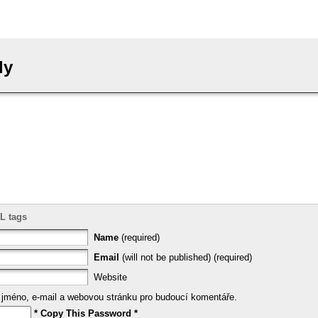
ly
L tags
Name
(required)
Email
(will not be published) (required)
Website
e jméno, e-mail a webovou stránku pro budoucí komentáře.
* Copy This Password *