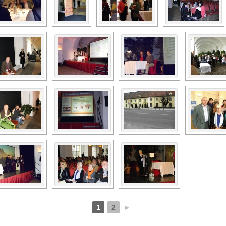
1
2
►