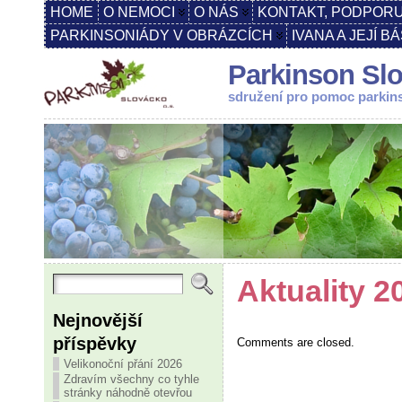
HOME
O NEMOCI
O NÁS
KONTAKT, PODPORU
PARKINSONIÁDY V OBRÁZCÍCH
IVANA A JEJÍ B
Parkinson Slo
sdružení pro pomoc parki
Aktuality 2
Nejnovější
příspěvky
Comments are closed.
Velikonoční přání 2026
Zdravím všechny co tyhle
stránky náhodně otevřou