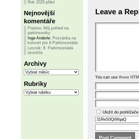
Rok 2025 přání
Leave a Rep
Nejnovější
komentáře
Pianino
:
Můj pohled na
parkinsoniky
Inge Anderle
:
Pozvánka na
koncert pro 9.Parkinsoniádu
Leszek
:
8. Parkinsoniáda
skončila
Archivy
Archivy
You can use
these HTM
Rubriky
Rubriky
Uložit do prohlížeč