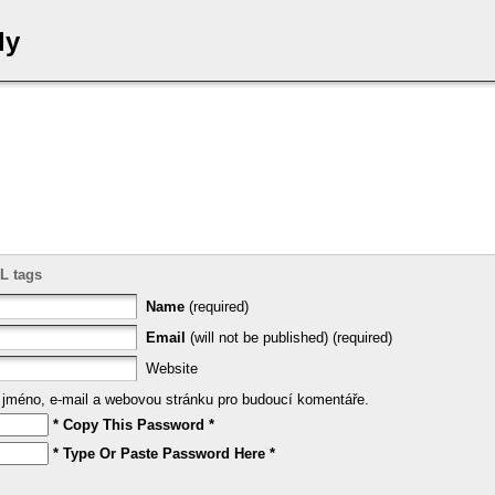
ly
L tags
Name
(required)
Email
(will not be published) (required)
Website
e jméno, e-mail a webovou stránku pro budoucí komentáře.
* Copy This Password *
* Type Or Paste Password Here *