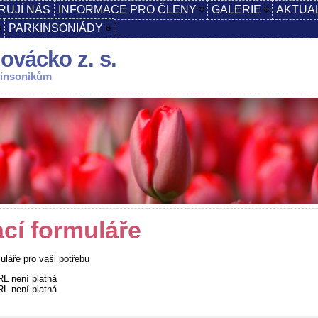
RUJÍ NÁS
INFORMACE PRO ČLENY
GALERIE
AKTUA
PARKINSONIÁDY
ovácko z. s.
kinsonikům
ací formuláře
uláře pro vaši potřebu
L není platná
L není platná