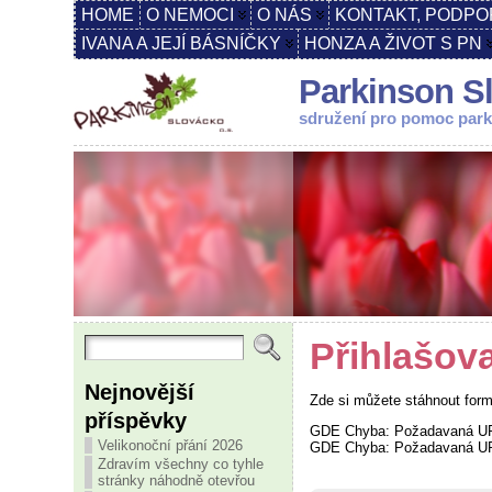
HOME
O NEMOCI
O NÁS
KONTAKT, PODPO
IVANA A JEJÍ BÁSNÍČKY
HONZA A ŽIVOT S PN
Parkinson Sl
sdružení pro pomoc par
Přihlašov
Nejnovější
Zde si můžete stáhnout form
příspěvky
GDE Chyba: Požadavaná UR
Velikonoční přání 2026
GDE Chyba: Požadavaná UR
Zdravím všechny co tyhle
stránky náhodně otevřou