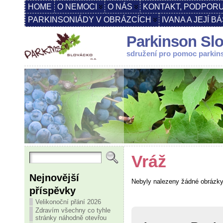
HOME
O NEMOCI
O NÁS
KONTAKT, PODPORU
PARKINSONIÁDY V OBRÁZCÍCH
IVANA A JEJÍ B
Parkinson Slo
sdružení pro pomoc parki
Vráž
Nejnovější
Nebyly nalezeny žádné obrázk
příspěvky
Velikonoční přání 2026
Zdravím všechny co tyhle
stránky náhodně otevřou