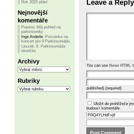
Leave a Reply
Rok 2025 přání
Nejnovější
komentáře
Pianino
:
Můj pohled na
parkinsoniky
Inge Anderle
:
Pozvánka na
koncert pro 9.Parkinsoniádu
Leszek
:
8. Parkinsoniáda
skončila
Archivy
You can use
these HTML t
Archivy
Rubriky
Rubriky
published) (required)
Uložit do prohlížeče j
budoucí komentáře.