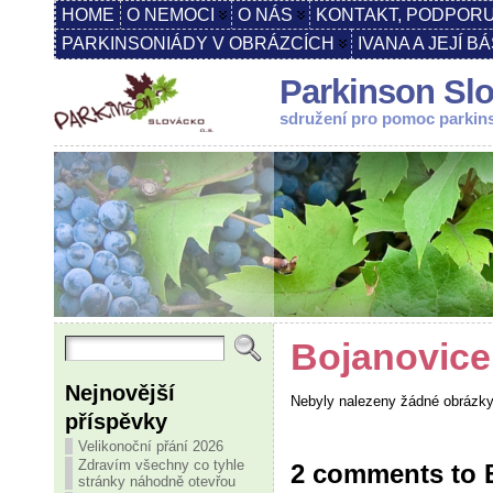
HOME
O NEMOCI
O NÁS
KONTAKT, PODPORU
PARKINSONIÁDY V OBRÁZCÍCH
IVANA A JEJÍ B
Parkinson Slo
sdružení pro pomoc parki
Bojanovice
Nejnovější
Nebyly nalezeny žádné obrázk
příspěvky
Velikonoční přání 2026
Zdravím všechny co tyhle
2 comments to 
stránky náhodně otevřou