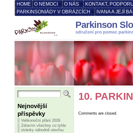
HOME
O NEMOCI
O NÁS
KONTAKT, PODPORU
PARKINSONIÁDY V OBRÁZCÍCH
IVANA A JEJÍ B
Parkinson Slo
sdružení pro pomoc parki
10. PARKI
Nejnovější
příspěvky
Comments are closed.
Velikonoční přání 2026
Zdravím všechny co tyhle
stránky náhodně otevřou