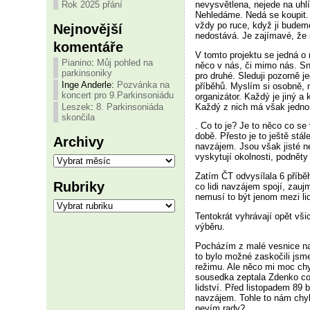
nevysvětlena, nejede na uhlí
Rok 2025 přání
Nehledáme. Nedá se koupit. 
vždy po ruce, když ji budem
Nejnovější
nedostává. Je zajímavé, že m
komentáře
V tomto projektu se jedná o 
Pianino
:
Můj pohled na
něco v nás, či mimo nás. Sn
parkinsoniky
pro druhé. Sleduji pozorně j
Inge Anderle
:
Pozvánka na
příběhů. Myslím si osobně, n
koncert pro 9.Parkinsoniádu
organizátor. Každý je jiný a
Každý z nich má však jedno
Leszek
:
8. Parkinsoniáda
skončila
. Co to je? Je to něco co s
době. Přesto je to ještě stá
Archivy
navzájem. Jsou však jisté ne
Archivy
vyskytují okolnosti, podněty
Zatím ČT odvysílala 6 příb
Rubriky
co lidi navzájem spojí, zaujm
nemusí to být jenom mezi lid
Rubriky
Tentokrát vyhrávají opět všic
výběru.
Pocházím z malé vesnice na 
to bylo možné zaskočili jsm
režimu. Ale něco mi moc chy
sousedka zeptala Zdenko co d
lidství. Před listopadem 89 b
navzájem. Tohle to nám chyb
nevím rady?