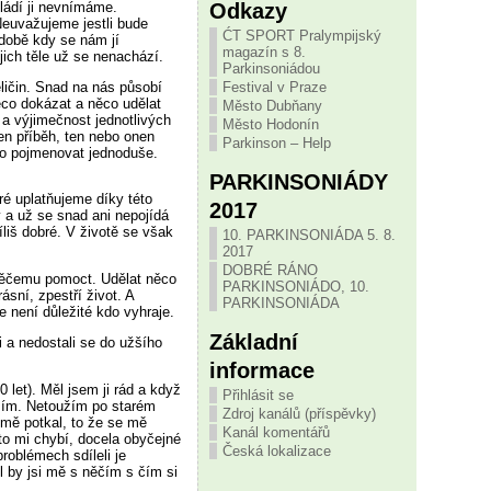
Odkazy
mládí ji nevnímáme.
Neuvažujeme jestli bude
ĆT SPORT Pralympijský
 době kdy se nám jí
magazín s 8.
ejich těle už se nenachází.
Parkinsoniádou
eličin. Snad na nás působí
Festival v Praze
ěco dokázat a něco udělat
Město Dubňany
 a výjimečnost jednotlivých
Město Hodonín
en příběh, ten nebo onen
Parkinson – Help
 to pojmenovat jednoduše.
PARKINSONIÁDY
ré uplatňujeme díky této
2017
ý a už se snad ani nepojídá
íliš dobré. V životě se však
10. PARKINSONIÁDA 5. 8.
2017
DOBRÉ RÁNO
 něčemu pomoct. Udělat něco
PARKINSONIÁDO, 10.
ásní, zpestří život. A
PARKINSONIÁDA
e není důležité kdo vyhraje.
Základní
li a nedostali se do užšího
informace
let). Měl jsem ji rád a když
Přihlásit se
umím. Netoužím po starém
Zdroj kanálů (příspěvky)
mě potkal, to že se mě
Kanál komentářů
to mi chybí, docela obyčejné
Česká lokalizace
problémech sdíleli je
 by jsi mě s něčím s čím si