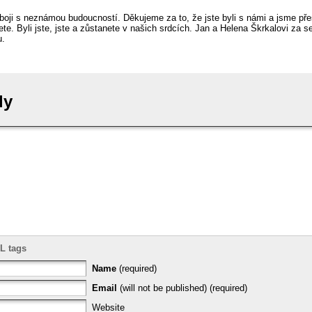
ji s neznámou budoucností. Děkujeme za to, že jste byli s námi a jsme pře
e. Byli jste, jste a zůstanete v našich srdcích. Jan a Helena Škrkalovi za s
u.
ly
L tags
Name
(required)
Email
(will not be published) (required)
Website