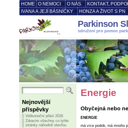
HOME
O NEMOCI
O NÁS
KONTAKT, PODPO
IVANA A JEJÍ BÁSNÍČKY
HONZA A ŽIVOT S PN
Parkinson Sl
sdružení pro pomoc par
Energie
Nejnovější
Obyčejná nebo n
příspěvky
Velikonoční přání 2026
ENERGIE
Zdravím všechny co tyhle
stránky náhodně otevřou
má více podob, má mnoho pod