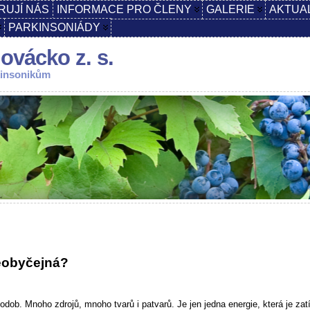
RUJÍ NÁS
INFORMACE PRO ČLENY
GALERIE
AKTUA
PARKINSONIÁDY
ovácko z. s.
kinsonikům
eobyčejná?
ob. Mnoho zdrojů, mnoho tvarů i patvarů. Je jen jedna energie, která je za