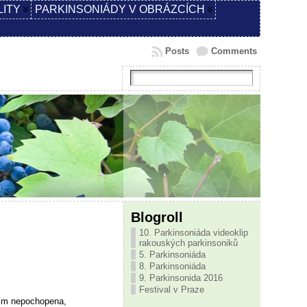
LITY
PARKINSONIÁDY V OBRÁZCÍCH
Posts
Comments
Blogroll
10. Parkinsoniáda videoklip
rakouských parkinsoniků
5. Parkinsoniáda
8. Parkinsoniáda
9. Parkinsonida 2016
Festival v Praze
tím nepochopena,