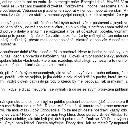
, ani na benzín, ani na vodu. Je to energie naše. Energie lidská, člověčí. V 
Nedá se ukrást ani zmenšit či zvětšit. Používáme ji hodně, nešetříme s ní. 
e potřebovat. Většinou se jí začneme zaobírat v nemoci, nebo až ve stáří. V
nozí z nás umí ve stáří i v nemoci vyvíjet energii, o které si mysleli, že v j
neobyčejnou energii lidí různého řekl bych ražení, věku, postavení a jiných v
ad je to něco , co má spojitost s vírou, s vnuknutím, s potřebou sám sobě n
ednotlivé příběhy a snažím se rozpoznat a rozlišit důležitost, potřebu, význam
ebo je to jenom můj názor, že zatím nelze říci, že by měl vyhrát ten nebo on
 každý je důležitý, přesto mají jedno společné. Vlastně je toho víc. A nedá se
 společné
e v současné době těžko hledá a těžko nachází. Nese to honba za požitky, kte
le v nás lidech a opravdu v každém v nás. Člověk je tvor společenský, moudr
pěkné lidské vlastnosti, které nás rozdělují, škatulkují, vymezují a to není př
 a skutečnosti, které nás naopak stmelují.
ěhů, příběhů různých nesourodých, ale ve všech vyčnívala touha někomu, či
e, potěší, kde se sejdou, je jim dobře a odkud odjíždějí s pocity, které jim zkr
mi, vždyť člověk patří i do přírody o kterou by měl pečovat. Tak si myslím, ž
hni i když je diváci nevybrali, že vyhráli i ti co se se svým projektem přihlási
Znojemsku a letos jsem byl na pohřbu poslední sousedce (dožila se skoro 90 
e s manželkou na kus řeči. Říkala: Víš Jeni, já už tomuto světu moc neroz
bí. Na mou otázku co? Odpověděla. To že mě při cestě pozdravil každý kdo 
nes vaříš? Nebo jiná, jak se mají tvoji kluci. Jsou pořád v Brně? Říkala: To
yl život nelehký, ale lidé byli jiní, drželi pohromadě. Znali se. Věděli o svých 
í. Chybí nám lidství. Docela obyčejné. Dobrý den. Jak se máte? Ty neporadil