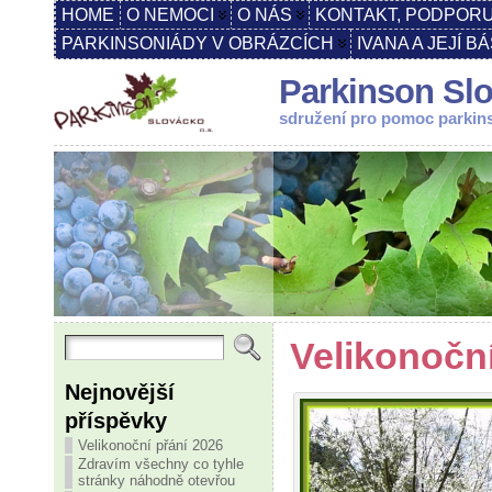
HOME
O NEMOCI
O NÁS
KONTAKT, PODPORU
PARKINSONIÁDY V OBRÁZCÍCH
IVANA A JEJÍ B
Parkinson Slo
sdružení pro pomoc parki
Velikonoční
Nejnovější
příspěvky
Velikonoční přání 2026
Zdravím všechny co tyhle
stránky náhodně otevřou