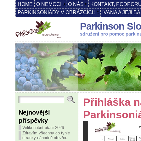
HOME
O NEMOCI
O NÁS
KONTAKT, PODPORU
PARKINSONIÁDY V OBRÁZCÍCH
IVANA A JEJÍ B
Parkinson Slo
sdružení pro pomoc parki
Přihláška n
Nejnovější
Parkinsoni
příspěvky
Velikonoční přání 2026
Zdravím všechny co tyhle
stránky náhodně otevřou