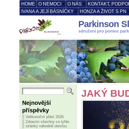
HOME
O NEMOCI
O NÁS
KONTAKT, PODPO
IVANA A JEJÍ BÁSNÍČKY
HONZA A ŽIVOT S PN
Parkinson Sl
sdružení pro pomoc par
JAKÝ BUD
Nejnovější
příspěvky
Velikonoční přání 2026
Zdravím všechny co tyhle
stránky náhodně otevřou