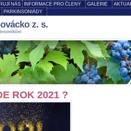
RUJÍ NÁS
INFORMACE PRO ČLENY
GALERIE
AKTUA
PARKINSONIÁDY
ovácko z. s.
kinsonikům
E ROK 2021 ?