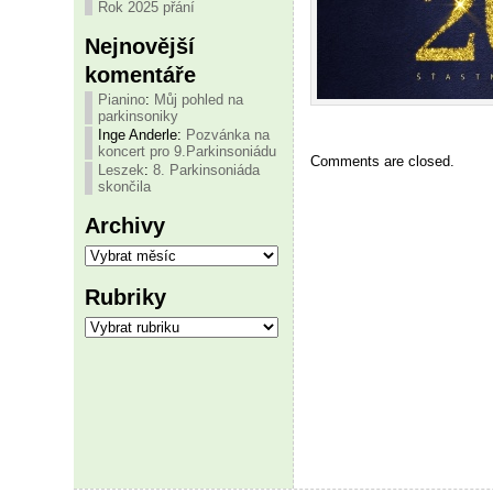
Rok 2025 přání
Nejnovější
komentáře
Pianino
:
Můj pohled na
parkinsoniky
Inge Anderle
:
Pozvánka na
koncert pro 9.Parkinsoniádu
Comments are closed.
Leszek
:
8. Parkinsoniáda
skončila
Archivy
Archivy
Rubriky
Rubriky