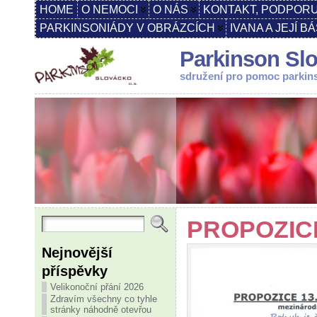
HOME
O NEMOCI
O NÁS
KONTAKT, PODPORU
PARKINSONIÁDY V OBRÁZCÍCH
IVANA A JEJÍ B
Parkinson Slo
sdružení pro pomoc parki
PROPOZICE
Nejnovější
příspěvky
Velikonoční přání 2026
Zdravím všechny co tyhle
stránky náhodně otevřou