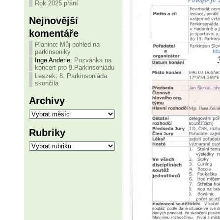
Rok 2025 přání
Nejnovější
komentáře
Pianino
:
Můj pohled na
parkinsoniky
Inge Anderle
:
Pozvánka na
koncert pro 9.Parkinsoniádu
Leszek
:
8. Parkinsoniáda
skončila
Archivy
Archivy
Rubriky
Rubriky