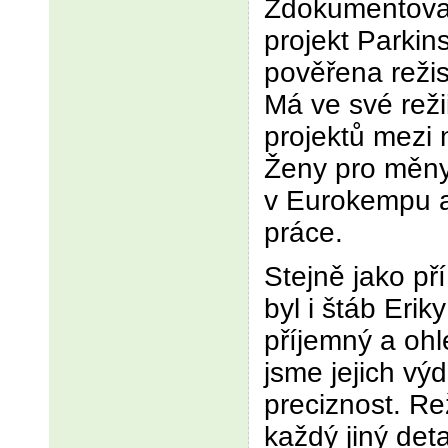
Zdokumentovat
projekt Parkin
pověřena režis
Má ve své reži
projektů mezi 
Ženy pro měny
v Eurokempu a
práce.
Stejně jako pří
byl i štáb Erik
příjemný a ohl
jsme jejich výd
preciznost. Re
každý jiný deta