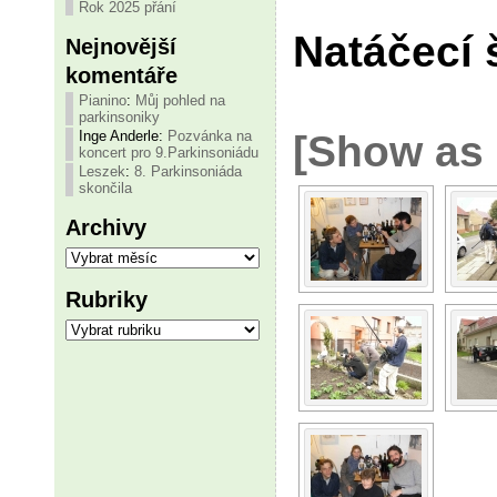
Rok 2025 přání
Natáčecí 
Nejnovější
komentáře
Pianino
:
Můj pohled na
parkinsoniky
Inge Anderle
:
Pozvánka na
[Show as 
koncert pro 9.Parkinsoniádu
Leszek
:
8. Parkinsoniáda
skončila
Archivy
Archivy
Rubriky
Rubriky