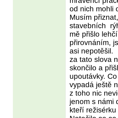
mravenčí prá
od nich mohli o
Musím přiznat
stavebních rý
mě přišlo lehč
přirovnáním, j
asi nepotěšil
za tato slova 
skončilo a přiš
upoutávky. Co 
vypadá ještě 
z toho nic nev
jenom s námi 
kteří režisérku