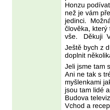
Honzu podívat 
než je vám př
jedinci. Možná
člověka, který
vše. Děkuji 
Ještě bych z 
doplnit několik
Jeli jsme tam 
Ani ne tak s t
myšlenkami jak
jsou tam lidé 
Budova televiz
Vchod a recep