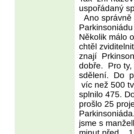
uspořádaný s
Ano správně tu
Parkinsoniádu 
Několik málo 
chtěl zviditelni
znají Prkinson
dobře. Pro ty,
sdělení. Do pr
víc než 500 t
splnilo 475. D
prošlo 25 proje
Parkinsoniád
jsme s manžel
minut před 15