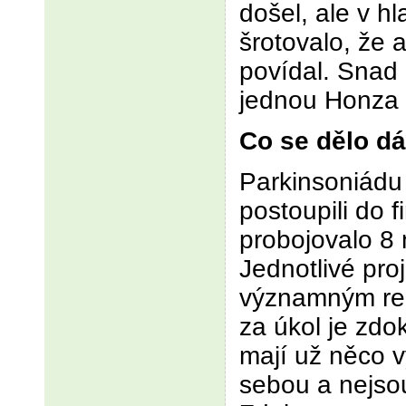
došel, ale v hl
šrotovalo, že 
povídal. Snad 
jednou Honza
Co se dělo dá
Parkinsoniádu 
postoupili do f
probojovalo 8 
Jednotlivé proj
významným reži
za úkol je zdo
mají už něco 
sebou a nejsou