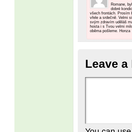
Romane, byl
dobré kondic
všech frontách. Prosím b
vřele a srdečně. Velmi s
svým zdravím uděláš ma
hosta i s Tvou velmi mil
oběma pošleme. Honza
Leave a
You can us