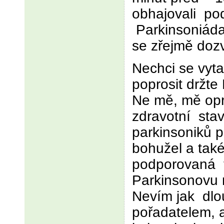
obhajovali po
Parkinsoniáda.
se zřejmě dozv
Nechci se vyt
poprosit držte
Ne mě, mě opr
zdravotní stav
parkinsoniků p
bohužel a také
podporovaná 
Parkinsonovu
Nevím jak dlo
pořadatelem, 