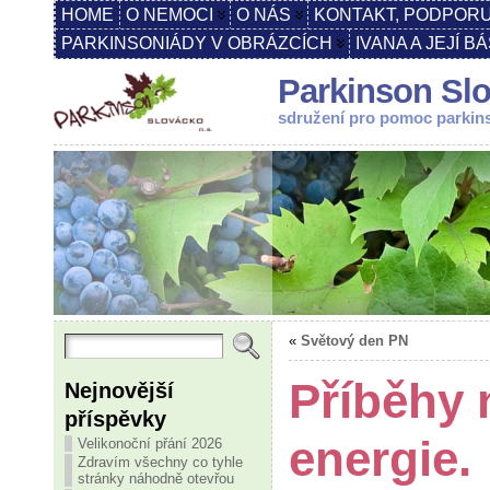
HOME
O NEMOCI
O NÁS
KONTAKT, PODPORU
PARKINSONIÁDY V OBRÁZCÍCH
IVANA A JEJÍ B
Parkinson Slo
sdružení pro pomoc parki
«
Světový den PN
Příběhy 
Nejnovější
příspěvky
energie.
Velikonoční přání 2026
Zdravím všechny co tyhle
stránky náhodně otevřou