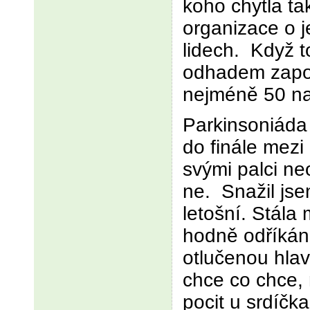
koho chytla ta
organizace o 
lidech. Když 
odhadem zapoj
nejméně 50 n
Parkinsoniáda 
do finále mezi
svými palci neo
ne. Snažil jse
letošní. Stála
hodně odříkán
otlučenou hlav
chce co chce, 
pocit u srdíčk