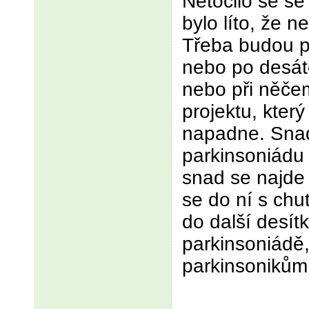
Netočilo se se
bylo líto, že 
Třeba budou př
nebo po desát
nebo při něče
projektu, kter
napadne. Snad
parkinsoniádu
snad se najde 
se do ní s chut
do další desít
parkinsoniádě, 
parkinsoniků