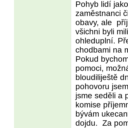
Pohyb lidí jak
zaměstnanci či
obavy, ale př
všichni byli mi
ohleduplní. Př
chodbami na mí
Pokud bychom 
pomoci, možná
bloudiliještě d
pohovoru jsem
jsme seděli a 
komise příjemn
bývám ukecaný
dojdu. Za pom