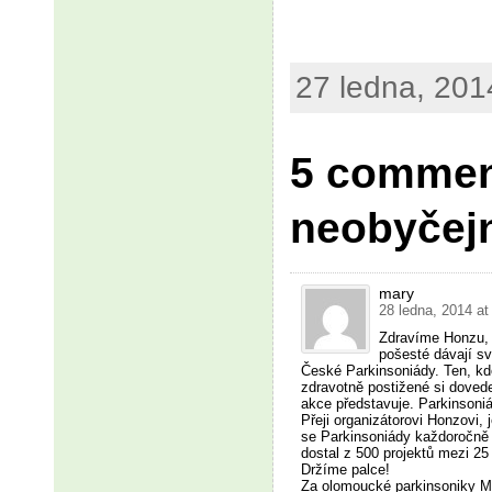
27 ledna, 201
5 commen
neobyčejn
mary
28 ledna, 2014 a
Zdravíme Honzu, 
pošesté dávají své
České Parkinsoniády. Ten, kdo
zdravotně postižené si dovede 
akce představuje. Parkinsoniá
Přeji organizátorovi Honzovi
se Parkinsoniády každoročně 
dostal z 500 projektů mezi 25
Držíme palce!
Za olomoucké parkinsoniky M