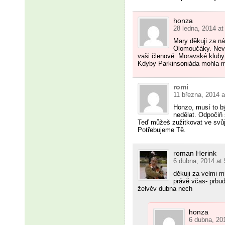
honza
28 ledna, 2014 a
Mary děkuji za ná
Olomoučáky. Neví
vaši členové. Moravské kluby 
Kdyby Parkinsoniáda mohla ml
romi
11 března, 2014 
Honzo, musí to bý
nedělat. Odpočiň 
Teď můžeš zužitkovat ve svů
Potřebujeme Tě.
roman Herink
6 dubna, 2014 at
děkuji za velmi m
právě včas- prbud
želvěv dubna nech
honza
6 dubna, 20