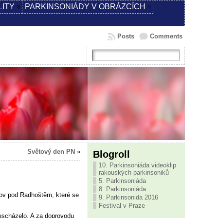
LITY
PARKINSONIÁDY V OBRÁZCÍCH
Posts
Comments
Světový den PN
»
Blogroll
10. Parkinsoniáda videoklip
rakouských parkinsoniků
5. Parkinsoniáda
8. Parkinsoniáda
ov pod Radhoštěm, které se
9. Parkinsonida 2016
Festival v Praze
nescházelo. A za doprovodu