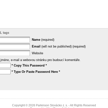
L tags
Name
(required)
Email
(will not be published) (required)
Website
e jméno, e-mail a webovou stránku pro budoucí komentáře.
* Copy This Password *
* Type Or Paste Password Here *
Copyright © 2026
Parkinson Slovácko z. s.
- All Rights Reserved