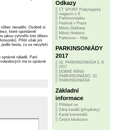
Odkazy
ĆT SPORT Pralympijský
magazín s 8.
Parkinsoniádou
Festival v Praze
ž vůbec nevadilo. Osobně si
Město Dubňany
ěleso, které spontánně
Město Hodonín
 jakou vytvořilo toto těleso
Parkinson – Help
insoniků. Přišli však jiní
 podle hesla, co se nevyřeší
PARKINSONIÁDY
2017
e správné náladě. Paní
ů Svobodových má to správné
10. PARKINSONIÁDA 5. 8.
2017
DOBRÉ RÁNO
PARKINSONIÁDO, 10.
PARKINSONIÁDA
Základní
informace
Přihlásit se
Zdroj kanálů (příspěvky)
Kanál komentářů
Česká lokalizace