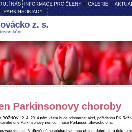
RUJÍ NÁS
INFORMACE PRO ČLENY
GALERIE
AKTUA
PARKINSONIÁDY
ovácko z. s.
kinsonikům
en Parkinsonovy choroby
em ROŽNOV 12. 4. 2014 nám všem bude připomínat akci, pořádanou PK Rožn
ětového dne Parkinsonovy nemoci i naše Parkinson Slovácko o. s.
ezvadných lidí. V dřevěnné hospůdce bylo moc útulno, dobré pití a jídlo tu 