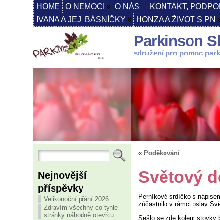
HOME
O NEMOCI
O NÁS
KONTAKT, PODPO
IVANA A JEJÍ BÁSNÍČKY
HONZA A ŽIVOT S PN
Parkinson Sl
sdružení pro pomoc par
«
Poděkování
Světový d
Nejnovější
příspěvky
Perníkové srdíčko s nápis
Velikonoční přání 2026
zúčastnilo v rámci oslav Sv
Zdravím všechny co tyhle
stránky náhodně otevřou
Sešlo se zde kolem stovky b