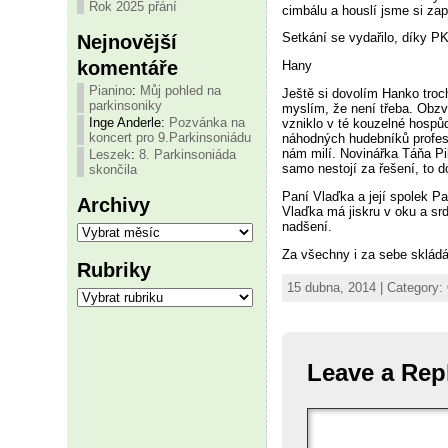
Rok 2025 přání
cimbálu a houslí jsme si zap
Nejnovější
Setkání se vydařilo, díky P
komentáře
Hany
Pianino
:
Můj pohled na
Ještě si dovolím Hanko troch
parkinsoniky
myslím, že není třeba. Obzvl
Inge Anderle
:
Pozvánka na
vzniklo v té kouzelné hospůd
koncert pro 9.Parkinsoniádu
náhodných hudebníků profesio
nám milí. Novinářka Táňa Pik
Leszek
:
8. Parkinsoniáda
samo nestojí za řešení, to d
skončila
Paní Vlaďka a její spolek P
Archivy
Vlaďka má jiskru v oku a sr
Archivy
nadšení.
Za všechny i za sebe sklád
Rubriky
15 dubna, 2014 | Category:
Rubriky
Leave a Rep