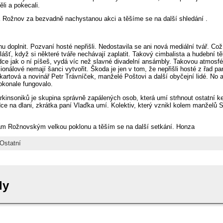
ěli a pokecali.
K Rožnov za bezvadně nachystanou akci a těšíme se na další shledání .
u doplnit. Pozvaní hosté nepřišli. Nedostavila se ani nová mediální tvář. Co
ášť, když si některé tváře nechávají zaplatit. Takový cimbalista a hudební t
ce jak o ní píšeš, vydá víc než slavné divadelní ansámbly. Takovou atmosféru
nálové nemají šanci vytvořit. Škoda je jen v tom, že nepřišli hosté z řad park
artová a novinář Petr Trávníček, manželé Poštovi a další obyčejní lidé. No a
okonale fungovalo.
arkinsoniků je skupina správně zapálených osob, která umí strhnout ostatní k
dce na dlani, zkrátka paní Vlaďka umí. Kolektiv, který vznikl kolem manžel
ám Rožnovským velkou poklonu a těším se na další setkání. Honza
Ostatní
ly