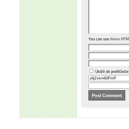
You can use
these HTM
Uložit do prohlížeč