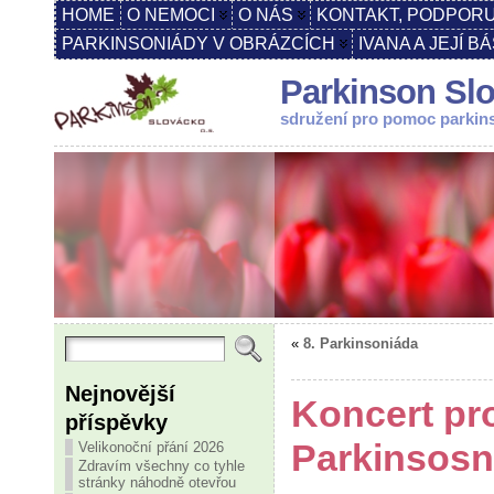
HOME
O NEMOCI
O NÁS
KONTAKT, PODPORU
PARKINSONIÁDY V OBRÁZCÍCH
IVANA A JEJÍ B
Parkinson Slo
sdružení pro pomoc parki
«
8. Parkinsoniáda
Nejnovější
Koncert pro
příspěvky
Parkinsosn
Velikonoční přání 2026
Zdravím všechny co tyhle
stránky náhodně otevřou