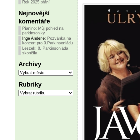
Rok 2025 přání
Nejnovější
komentáře
Pianino
:
Můj pohled na
parkinsoniky
Inge Anderle
:
Pozvánka na
koncert pro 9.Parkinsoniádu
Leszek
:
8. Parkinsoniáda
skončila
Archivy
Archivy
Rubriky
Rubriky