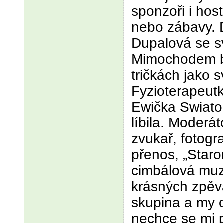
sponzoři i hos
nebo zábavy.
Dupalová se s
Mimochodem by
tričkách jako s
Fyzioterapeut
Ewička Swiatok
líbila. Moderá
zvukař, fotogra
přenos, „Staro
cimbálová muz
krásných zpěv
skupina a my o
nechce se mi p