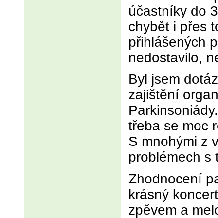
účastníky do
chybět i přes 
přihlášených 
nedostavilo, n
Byl jsem dotáz
zajištění orga
Parkinsoniády.
třeba se moc r
S mnohými z v
problémech s t
Zhodnocení pa
krásný koncert
zpěvem a melo