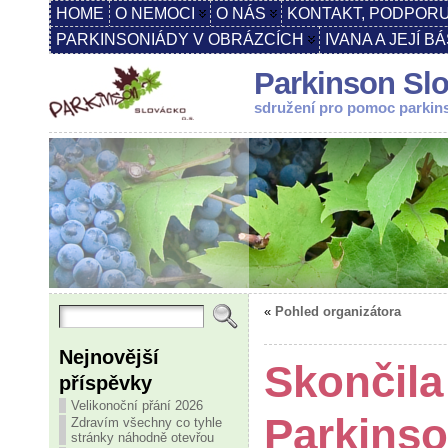
HOME
O NEMOCI
O NÁS
KONTAKT, PODPORU
PARKINSONIÁDY V OBRÁZCÍCH
IVANA A JEJÍ B
Parkinson Slo
sdružení pro pomoc parki
«
Pohled organizátora
Nejnovější
Skončila
příspěvky
Velikonoční přání 2026
Parkinso
Zdravím všechny co tyhle
stránky náhodně otevřou