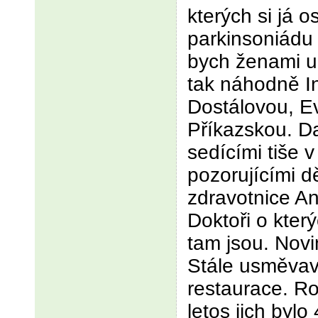
kterých si já
parkinsoniádu 
bych ženami u
tak náhodně I
Dostálovou, E
Příkazskou. D
sedícími tiše v
pozorujícími d
zdravotnice A
Doktoři o kter
tam jsou. Novi
Stále usměvav
restaurace. R
letos jich bylo