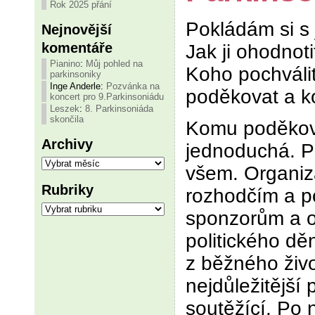
Rok 2025 přání
Pokládám si s 
Nejnovější
komentáře
Jak ji ohodnot
Pianino
:
Můj pohled na
Koho pochváli
parkinsoniky
Inge Anderle
:
Pozvánka na
poděkovat a k
koncert pro 9.Parkinsoniádu
Leszek
:
8. Parkinsoniáda
skončila
Komu poděkova
Archivy
jednoduchá. P
Archivy
všem. Organiz
Rubriky
rozhodčím a 
Rubriky
sponzorům a 
politického dě
z běžného živo
nejdůležitější 
soutěžící. Po n