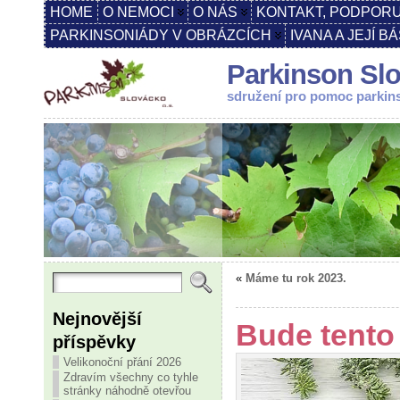
HOME
O NEMOCI
O NÁS
KONTAKT, PODPORU
PARKINSONIÁDY V OBRÁZCÍCH
IVANA A JEJÍ B
Parkinson Slo
sdružení pro pomoc parki
«
Máme tu rok 2023.
Nejnovější
Bude tento
příspěvky
Velikonoční přání 2026
Zdravím všechny co tyhle
stránky náhodně otevřou