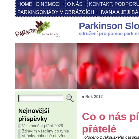
HOME
O NEMOCI
O NÁS
KONTAKT, PODPORU
PARKINSONIÁDY V OBRÁZCÍCH
IVANA A JEJÍ B
Parkinson Slo
sdružení pro pomoc parki
«
Rok 2012
Nejnovější
Co o nás pí
příspěvky
přátelé
Velikonoční přání 2026
Zdravím všechny co tyhle
stránky náhodně otevřou
ofoceno z rakouského časo