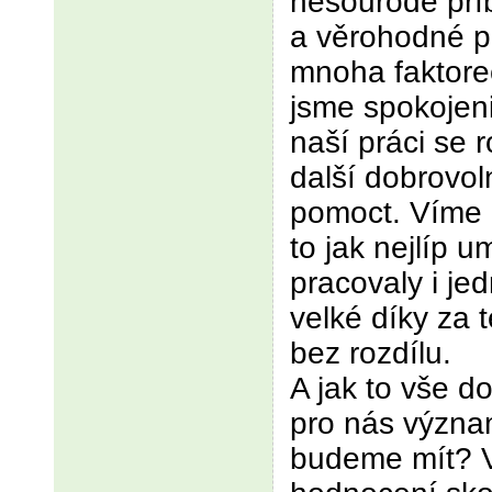
nesourodé příb
a věrohodné p
mnoha faktorec
jsme spokojen
naší práci se r
další dobrovolní
pomoct. Víme
to jak nejlíp 
pracovaly i jed
velké díky za 
bez rozdílu.
A jak to vše d
pro nás význa
budeme mít? V