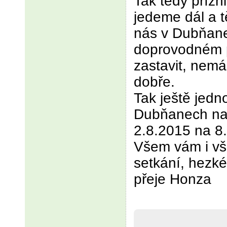
Tak tedy přízn
jedeme dál a 
nás v Dubňan
doprovodném 
zastavit, nemá
dobře.
Tak ještě jed
Dubňanech na 
2.8.2015 na 8.
Všem vám i v
setkání, hezké
přeje Honza