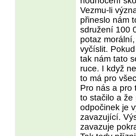
hodnocení skonč
Vezmu-li význa
přineslo nám 
sdružení 100 0
potaz morální,
vyčíslit. Pokud
tak nám tato s
ruce. I když n
to má pro všec
Pro nás a pro 
to stačilo a ž
odpočinek je 
zavazující. Vý
zavazuje pokra