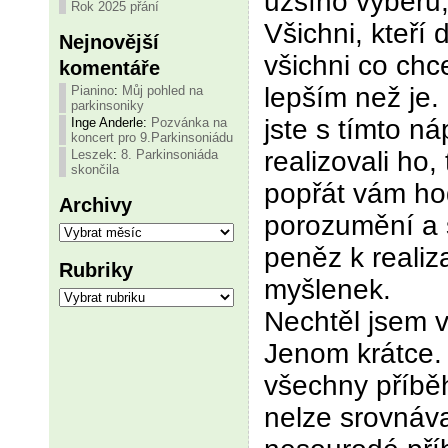
užšího výběru,
Rok 2025 přání
Všichni, kteří d
Nejnovější
všichni co chce
komentáře
lepším než je. 
Pianino
:
Můj pohled na
parkinsoniky
jste s tímto ná
Inge Anderle
:
Pozvánka na
koncert pro 9.Parkinsoniádu
realizovali ho,
Leszek
:
8. Parkinsoniáda
skončila
popřát vám hod
Archivy
porozumění a s
Archivy
peněz k realiz
Rubriky
myšlenek.
Rubriky
Nechtěl jsem v
Jenom krátce. 
všechny příběh
nelze srovnáva