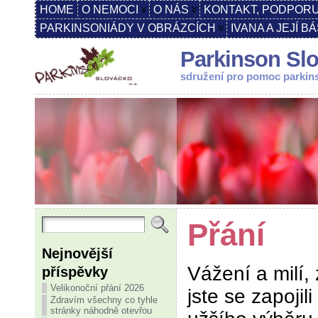
HOME
O NEMOCI
O NÁS
KONTAKT, PODPORU
PARKINSONIÁDY V OBRÁZCÍCH
IVANA A JEJÍ B
Parkinson Slo
sdružení pro pomoc parki
Přání
Nejnovější
Vážení a milí, 
příspěvky
Velikonoční přání 2026
jste se zapojili
Zdravím všechny co tyhle
stránky náhodně otevřou