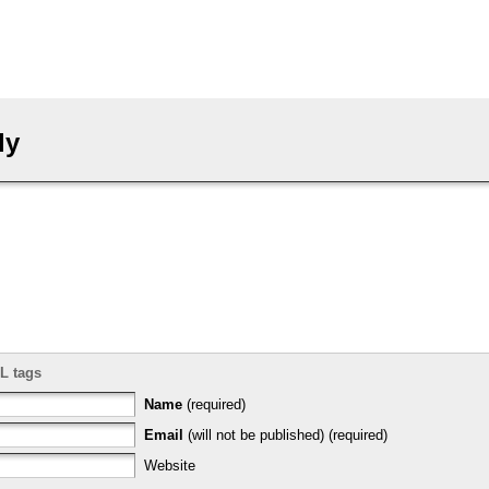
ly
L tags
Name
(required)
Email
(will not be published) (required)
Website