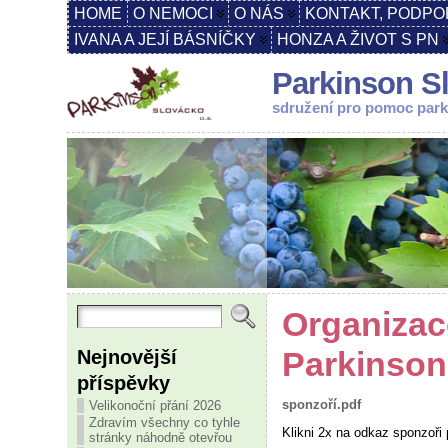
HOME
O NEMOCI
O NÁS
KONTAKT, PODPO
IVANA A JEJÍ BÁSNÍČKY
HONZA A ŽIVOT S PN
Parkinson Sl
sdružení pro pomoc par
Organizac
Nejnovější
Parkinson
příspěvky
sponzoří.pdf
Velikonoční přání 2026
Zdravím všechny co tyhle
Klikni 2x na odkaz sponzoři 
stránky náhodně otevřou