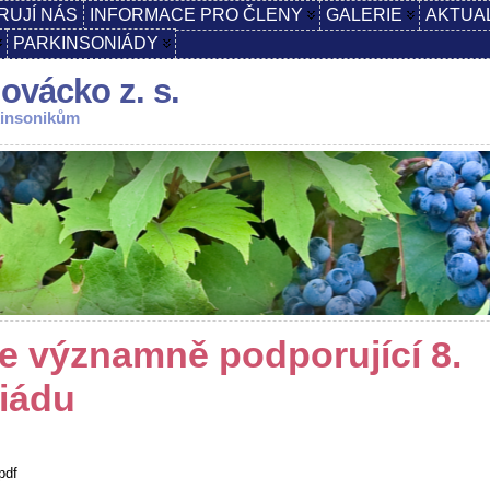
RUJÍ NÁS
INFORMACE PRO ČLENY
GALERIE
AKTUA
PARKINSONIÁDY
ovácko z. s.
kinsonikům
e významně podporující 8.
iádu
pdf