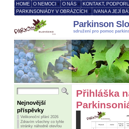
HOME
O NEMOCI
O NÁS
KONTAKT, PODPORU
PARKINSONIÁDY V OBRÁZCÍCH
IVANA A JEJÍ B
Parkinson Slo
sdružení pro pomoc parki
Přihláška n
Nejnovější
Parkinsoni
příspěvky
Velikonoční přání 2026
Zdravím všechny co tyhle
stránky náhodně otevřou