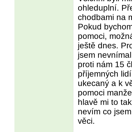
ohleduplní. Př
chodbami na mí
Pokud bychom 
pomoci, možná
ještě dnes. Pr
jsem nevnímal
proti nám 15 
příjemných lid
ukecaný a k vě
pomoci manžel
hlavě mi to tak
nevím co jsem 
věci.