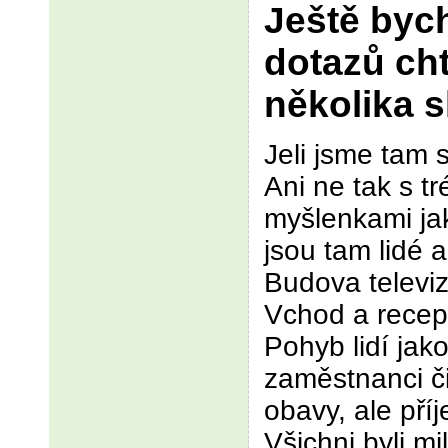
Ještě byc
dotazů cht
několika s
Jeli jsme tam 
Ani ne tak s t
myšlenkami jak
jsou tam lidé 
Budova televiz
Vchod a recep
Pohyb lidí jak
zaměstnanci či
obavy, ale pří
Všichni byli mi