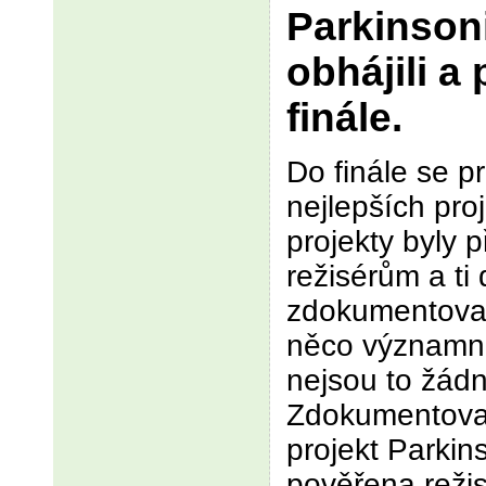
Parkinson
obhájili a
finále.
Do finále se p
nejlepších pro
projekty byly
režisérům a ti 
zdokumentovat
něco významn
nejsou to žádn
Zdokumentovat
projekt Parkin
pověřena režis