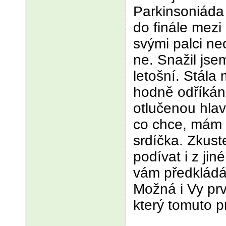
Parkinsoniáda 
do finále mezi
svými palci neo
ne. Snažil jse
letošní. Stála
hodně odříkán
otlučenou hlav
co chce, mám z
srdíčka. Zkus
podívat i z ji
vám předkládán
Možná i Vy prv
který tomuto p