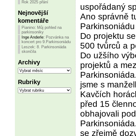
Rok 2025 přání
uspořádaný s
Nejnovější
Ano správně tu
komentáře
Parkinsoniádu 
Pianino
:
Můj pohled na
parkinsoniky
Do projektu se 
Inge Anderle
:
Pozvánka na
koncert pro 9.Parkinsoniádu
500 tvůrců a p
Leszek
:
8. Parkinsoniáda
skončila
Do užšího výb
Archivy
projektů a mezi
Archivy
Parkinsoniáda
Rubriky
jsme s manžel
Rubriky
Kavčích horác
před 15 členn
obhajovali pod
Parkinsoniáda. 
se zřejmě dozv