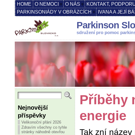
HOME
O NEMOCI
O NÁS
KONTAKT, PODPORU
PARKINSONIÁDY V OBRÁZCÍCH
IVANA A JEJÍ B
Parkinson Slo
sdružení pro pomoc parki
Příběhy 
Nejnovější
energie
příspěvky
Velikonoční přání 2026
Zdravím všechny co tyhle
Tak zní název
stránky náhodně otevřou