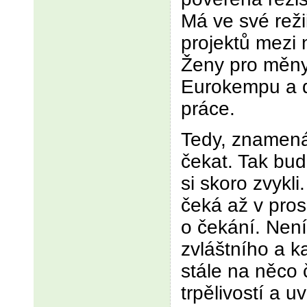
Má ve své reži
projektů mezi 
Ženy pro měny
Eurokempu a 
práce.
Tedy, znamená
čekat. Tak bu
si skoro zvykli
čeká až v prosi
o čekání. Není
zvláštního a k
stále na něco 
trpělivostí a u