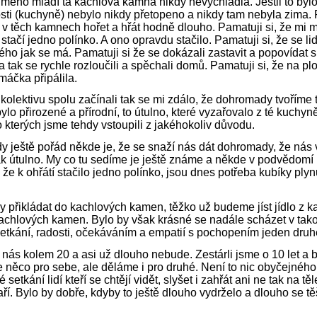
mého mládí ta kachlová kamna nikdy nevychladla. Jestli to bylo
osti (kuchyně) nebylo nikdy přetopeno a nikdy tam nebyla zima. 
v těch kamnech hořet a hřát hodně dlouho. Pamatuji si, že mi m
 stačí jedno polínko. A ono opravdu stačilo. Pamatuji si, že se l
ého jak se má. Pamatuji si že se dokázali zastavit a popovídat s
 tak se rychle rozloučili a spěchali domů. Pamatuji si, že na p
áčka připálila.
kolektivu spolu začínali tak se mi zdálo, že dohromady tvoříme 
 bylo přirozené a přírodní, to útulno, které vyzařovalo z té kuchy
o kterých jsme tehdy vstoupili z jakéhokoliv důvodu.
ady ještě pořád někde je, že se snaží nás dát dohromady, že nás
k útulno. My co tu sedíme je ještě známe a někde v podvědomí n
 že k ohřátí stačilo jedno polínko, jsou dnes potřeba kubíky ply
přikládat do kachlových kamen, těžko už budeme jíst jídlo z 
kachlových kamen. Bylo by však krásné se nadále scházet v tako
setkání, radosti, očekáváním a empatií s pochopením jeden druhé
e nás kolem 20 a asi už dlouho nebude. Zestárli jsme o 10 let a
e něco pro sebe, ale děláme i pro druhé. Není to nic obyčejnéh
 setkání lidí kteří se chtějí vidět, slyšet i zahřát ani ne tak na 
ří. Bylo by dobře, kdyby to ještě dlouho vydrželo a dlouho se těš