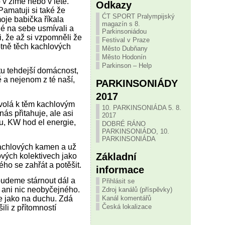
 v zimě nebo v létě.
Odkazy
Pamatuji si také že
ĆT SPORT Pralympijský
oje babička říkala
magazín s 8.
idé na sebe usmívali a
Parkinsoniádou
i, že až si vzpomněli že
Festival v Praze
lotně těch kachlových
Město Dubňany
Město Hodonín
Parkinson – Help
tu tehdejší domácnost,
ně a nejenom z té naší,
PARKINSONIÁDY
2017
 volá k těm kachlovým
10. PARKINSONIÁDA 5. 8.
ás přitahuje, ale asi
2017
nu, KW hod el energie,
DOBRÉ RÁNO
PARKINSONIÁDO, 10.
PARKINSONIÁDA
kachlových kamen a už
Základní
vých kolektivech jako
ho se zahřát a potěšit.
informace
 budeme stárnout dál a
Přihlásit se
o ani nic neobyčejného.
Zdroj kanálů (příspěvky)
těle jako na duchu. Zdá
Kanál komentářů
Česká lokalizace
ili z přítomností