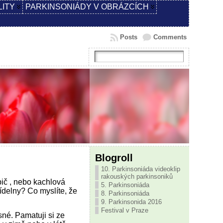
LITY
PARKINSONIÁDY V OBRÁZCÍCH
Posts
Comments
Blogroll
10. Parkinsoniáda videoklip
rakouských parkinsoniků
ebič , nebo kachlová
5. Parkinsoniáda
ídelny? Co myslíte, že
8. Parkinsoniáda
9. Parkinsonida 2016
Festival v Praze
sné. Pamatuji si ze