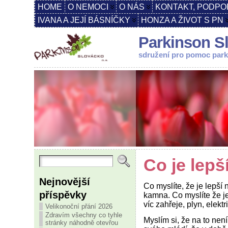
HOME
O NEMOCI
O NÁS
KONTAKT, PODPO
IVANA A JEJÍ BÁSNÍČKY
HONZA A ŽIVOT S PN
Parkinson Sl
sdružení pro pomoc par
Co je lepš
Nejnovější
Co myslíte, že je lepší 
příspěvky
kamna. Co myslíte že je
víc zahřeje, plyn, elek
Velikonoční přání 2026
Zdravím všechny co tyhle
Myslím si, že na to ne
stránky náhodně otevřou