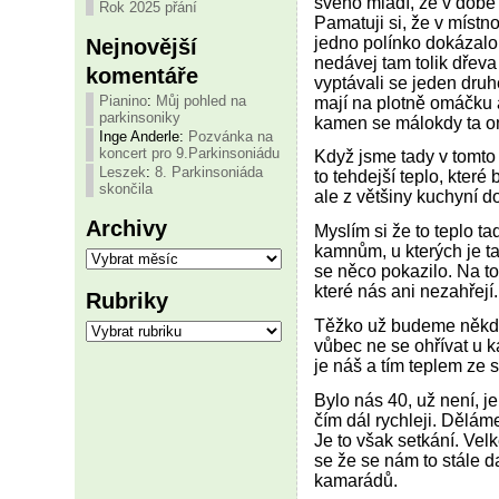
svého mládí, že v době 
Rok 2025 přání
Pamatuji si, že v místn
jedno polínko dokázalo 
Nejnovější
nedávej tam tolik dřeva
komentáře
vyptávali se jeden druh
Pianino
:
Můj pohled na
mají na plotně omáčku a
parkinsoniky
kamen se málokdy ta om
Inge Anderle
:
Pozvánka na
koncert pro 9.Parkinsoniádu
Když jsme tady v tomto 
Leszek
:
8. Parkinsoniáda
to tehdejší teplo, které
skončila
ale z většiny kuchyní d
Archivy
Myslím si že to teplo t
Archivy
kamnům, u kterých je ta
se něco pokazilo. Na to
které nás ani nezahřejí.
Rubriky
Rubriky
Těžko už budeme někdy 
vůbec ne se ohřívat u 
je náš a tím teplem ze 
Bylo nás 40, už není, j
čím dál rychleji. Dělám
Je to však setkání. Velké
se že se nám to stále da
kamarádů.