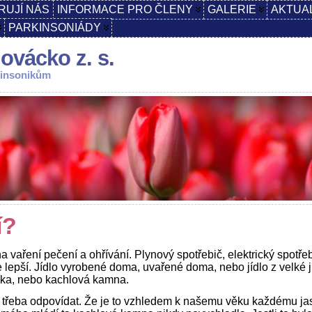
RUJÍ NÁS
INFORMACE PRO ČLENY
GALERIE
AKTUA
PARKINSONIÁDY
ovácko z. s.
kinsonikům
í?
na vaření pečení a ohřívání. Plynový spotřebič, elektrický spotř
 lepší. Jídlo vyrobené doma, uvařené doma, nebo jídlo z velké j
trika, nebo kachlová kamna.
ní třeba odpovídat. Že je to vzhledem k našemu věku každému ja