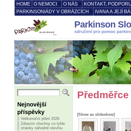
HOME
O NEMOCI
O NÁS
KONTAKT, PODPORU
PARKINSONIÁDY V OBRÁZCÍCH
IVANA A JEJÍ B
Parkinson Slo
sdružení pro pomoc parki
Předměřce 
Nejnovější
příspěvky
[Show as slideshow]
Velikonoční přání 2026
Zdravím všechny co tyhle
stránky náhodně otevřou