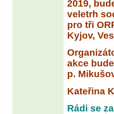
2019, bude
veletrh so
pro tři OR
Kyjov, Ves
Organizát
akce bude
p. Mikušo
Kateřina 
Rádi se z