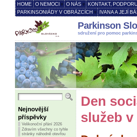
HOME
O NEMOCI
O NÁS
KONTAKT, PODPORU
PARKINSONIÁDY V OBRÁZCÍCH
IVANA A JEJÍ B
Parkinson Slo
sdružení pro pomoc parki
Den soci
Nejnovější
služeb v
příspěvky
Velikonoční přání 2026
Zdravím všechny co tyhle
stránky náhodně otevřou