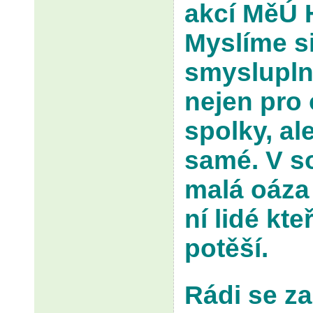
akcí MěÚ 
Myslíme si,
smyslupln
nejen pro
spolky, al
samé. V s
malá oáza 
ní lidé kt
potěší.
Rádi se za