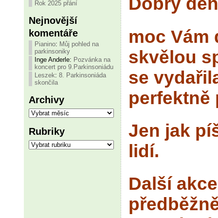
Dobrý den
Rok 2025 přání
Nejnovější
moc Vám d
komentáře
Pianino
:
Můj pohled na
skvělou s
parkinsoniky
Inge Anderle
:
Pozvánka na
koncert pro 9.Parkinsoniádu
se vydařila
Leszek
:
8. Parkinsoniáda
skončila
perfektně 
Archivy
Archivy
Jen jak pí
Rubriky
Rubriky
lidí.
Další akc
předběžně