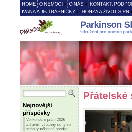
HOME
O NEMOCI
O NÁS
KONTAKT, PODPO
IVANA A JEJÍ BÁSNÍČKY
HONZA A ŽIVOT S PN
Parkinson Sl
sdružení pro pomoc par
Přátelské
Nejnovější
příspěvky
Velikonoční přání 2026
Zdravím všechny co tyhle
stránky náhodně otevřou