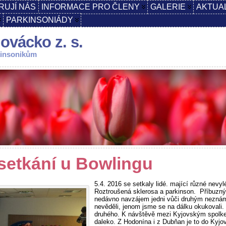
RUJÍ NÁS
INFORMACE PRO ČLENY
GALERIE
AKTUA
PARKINSONIÁDY
ovácko z. s.
kinsonikům
 setkání u Bowlingu
5.4. 2016 se setkaly lid
é. mající různé nevy
Roztroušená sklerosa a parkinson. Příbuzn
nedávno navzájem jedni vůči druhým nezná
nevěděli, jenom jsme se na dálku okukovali.
druhého. K návštěvě mezi Kyjovským spol
daleko. Z Hodonína i z Dubňan je to do Kyj