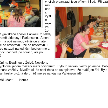
v jejich organizaci jsou příjemní
lidé. Při v
nak
one
c
vyšl
o
naje
vo,
že
 Kyjovského spolku Hankou už někdy
omě sklerosy i Parkinsona. A není
ý má obě nemoci, většinou znáte.
dé se navštěvují, že se navštěvují i
 se usazují na jedněch bedrech no a
oci nechodí po horách, ale po
ý.
ání na Bowlingu v Želvě. Nebylo to
yplňoval jenom mezery mezi povídáním. Bylo to setkání velmi příjemné. Potk
oha zážitky. Myslím si, že není třeba se rozepisovat, že stačí jen říci. Byl
 byl hezky prožitý den. Těšíme se na vás na Parkinsoniádě.
s vaší účastí. Honza