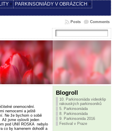
LITY
PARKINSONIÁDY V OBRÁZCÍCH
Posts
Comments
Blogroll
10. Parkinsoniáda videoklip
rakouských parkinsoniků
léčitelné onemocnění.
5. Parkinsoniáda
ými nemocemi a ještě
8. Parkinsoniáda
mí. Ne že bychom o sobě
9. Parkinsonida 2016
 Až jsme oslovili jeden
Festival v Praze
kem pod UNIÍ ROSKA nebylo
ova co by kamenem dohodil a