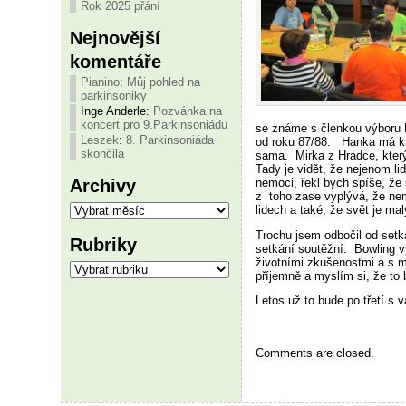
Rok 2025 přání
Nejnovější
komentáře
Pianino
:
Můj pohled na
parkinsoniky
Inge Anderle
:
Pozvánka na
koncert pro 9.Parkinsoniádu
se známe s členkou výboru
Leszek
:
8. Parkinsoniáda
od roku 87/88. Hanka má kr
skončila
sama. Mirka z Hradce, kter
Tady je vidět, že nejenom li
Archivy
nemoci, řekl bych spíše, že
z toho zase vyplývá, že nem
Archivy
lidech a také, že svět je mal
Trochu jsem odbočil od setk
Rubriky
setkání soutěžní. Bowling v
životními zkušenostmi a s mn
Rubriky
příjemně a myslím si, že to
Letos už to bude po třetí 
Comments are closed.