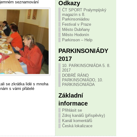
Odkazy
zájemném seznamování
ĆT SPORT Pralympijský
magazín s 8.
Parkinsoniádou
Festival v Praze
Město Dubňany
Město Hodonín
Parkinson – Help
PARKINSONIÁDY
2017
10. PARKINSONIÁDA 5. 8.
2017
DOBRÉ RÁNO
PARKINSONIÁDO, 10.
ali se zkrátka lidé s mnoha
PARKINSONIÁDA
o nám s vámi přátelé
Základní
informace
Přihlásit se
Zdroj kanálů (příspěvky)
Kanál komentářů
Česká lokalizace