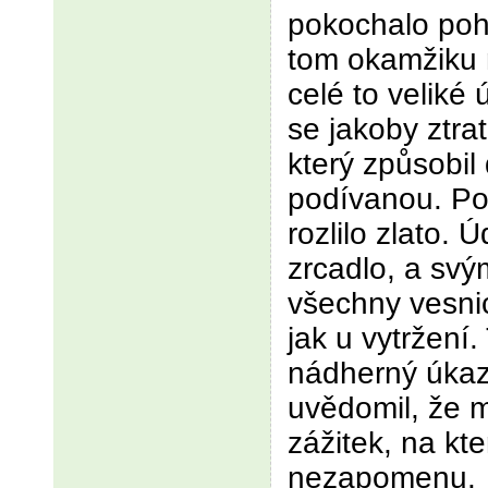
pokochalo poh
tom okamžiku m
celé to veliké 
se jakoby ztrat
který způsobil
podívanou. Po
rozlilo zlato. Ú
zrcadlo, a svý
všechny vesnic
jak u vytržení.
nádherný úkaz z
uvědomil, že m
zážitek, na kte
nezapomenu.