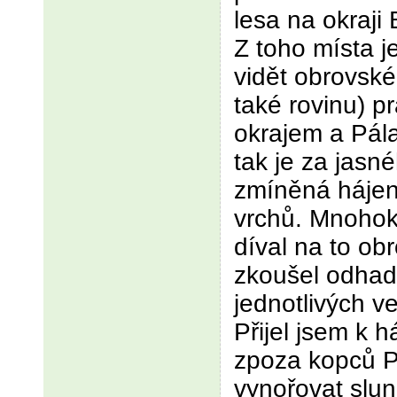
lesa na okraji
Z toho místa je
vidět obrovské
také rovinu) p
okrajem a Pála
tak je za jasn
zmíněná hájen
vrchů. Mnohok
díval na to ob
zkoušel odhad
jednotlivých ve
Přijel jsem k 
zpoza kopců P
vynořovat slun