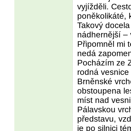
vyjížděli. Cesto
poněkolikáté, 
Takový docela 
nádhernější –
Připomněl mi t
nedá zapomen
Pocházím ze 
rodná vesnice l
Brněnské vrcho
obstoupena le
míst nad vesni
Pálavskou vrc
představu, vz
je po silnici t