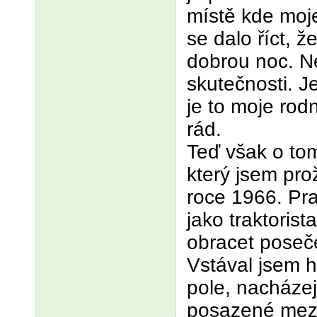
místě kde moje
se dalo říct, ž
dobrou noc. N
skutečnosti. J
je to moje ro
rád.
Teď však o to
který jsem prož
roce 1966. Pr
jako traktorist
obracet poseče
Vstával jsem h
pole, nacházej
posazené mezi