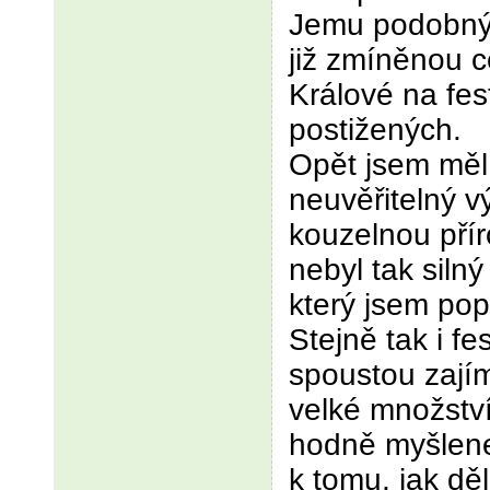
Jemu podobný j
již zmíněnou 
Králové na fes
postižených.
Opět jsem měl 
neuvěřitelný v
kouzelnou přír
nebyl tak silný
který jsem pops
Stejně tak i fe
spoustou zajím
velké množstv
hodně myšlene
k tomu, jak děl