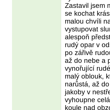
Zastavil jsem 
se kochat krá
malou chvíli n
vystupovat slu
alespoň předst
rudý opar v od
po zářivě rudo
až do nebe a 
vynořující rud
malý oblouk, k
narůstá, až do
jakoby v nest
vyhoupne celá
koule nad obz