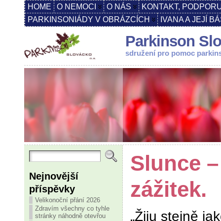
HOME
O NEMOCI
O NÁS
KONTAKT, PODPORU
PARKINSONIÁDY V OBRÁZCÍCH
IVANA A JEJÍ B
Parkinson Slo
sdružení pro pomoc parki
Slunce –
Nejnovější
zážitek.
příspěvky
Velikonoční přání 2026
Zdravím všechny co tyhle
„Žiju stejně ja
stránky náhodně otevřou