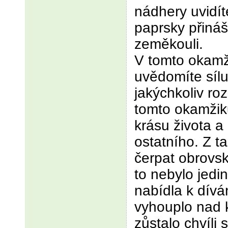
nádhery uvidít
paprsky přináše
zeměkouli.
V tomto okamž
uvědomíte sílu
jakýchkoliv roz
tomto okamžiku
krásu života 
ostatního. Z ta
čerpat obrovsk
to nebylo jedi
nabídla k dívá
vyhouplo nad 
zůstalo chvíli 