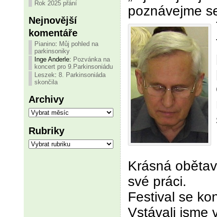
Rok 2025 přání
poznávejme se
Nejnovější
komentáře
Pianino
:
Můj pohled na
parkinsoniky
Inge Anderle
:
Pozvánka na
koncert pro 9.Parkinsoniádu
Leszek
:
8. Parkinsoniáda
skončila
Archivy
Archivy
Rubriky
Rubriky
Krásná obětav
své práci.
Festival se ko
Vstávali jsme v