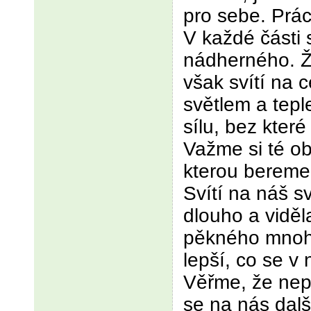
pro sebe. Prác
V každé části 
nádherného. Ž
však svítí na 
světlem a tep
sílu, bez které
Važme si té ob
kterou bereme
Svítí na náš 
dlouho a viděl
pěkného mnoho.
lepší, co se v
Věřme, že nep
se na nás další