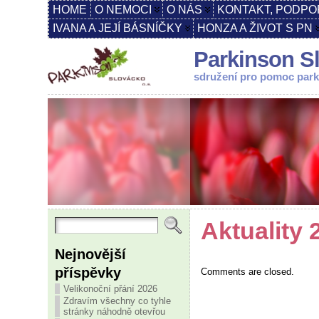
HOME
O NEMOCI
O NÁS
KONTAKT, PODPO
IVANA A JEJÍ BÁSNÍČKY
HONZA A ŽIVOT S PN
Parkinson Sl
sdružení pro pomoc par
Aktuality 
Nejnovější
příspěvky
Comments are closed.
Velikonoční přání 2026
Zdravím všechny co tyhle
stránky náhodně otevřou