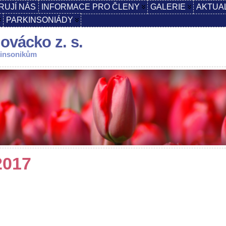
RUJÍ NÁS
INFORMACE PRO ČLENY
GALERIE
AKTUA
PARKINSONIÁDY
ovácko z. s.
kinsonikům
2017