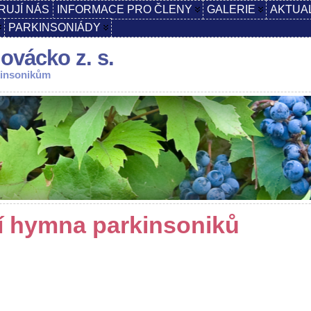
RUJÍ NÁS
INFORMACE PRO ČLENY
GALERIE
AKTUA
PARKINSONIÁDY
ovácko z. s.
kinsonikům
ní hymna parkinsoniků