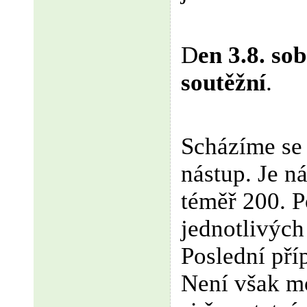
D
en 3.8. so
soutěžní
.
Scházíme se
nástup. Je ná
téměř 200. 
jednotlivých
Poslední pří
Není však m