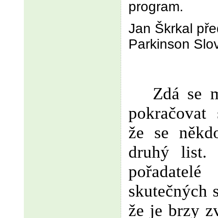
program.
Jan Škrkal př
Parkinson Slo
Zdá se m
pokračovat
že se někd
druhý list.
pořadate
skutečných s
že je brzy z