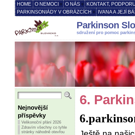
HOME
O NEMOCI
O NÁS
KONTAKT, PODPORU
PARKINSONIÁDY V OBRÁZCÍCH
IVANA A JEJÍ B
Parkinson Slo
sdružení pro pomoc parki
6. Parki
Nejnovější
6.parkinso
příspěvky
Velikonoční přání 2026
Zdravím všechny co tyhle
Ještě na našic
stránky náhodně otevřou