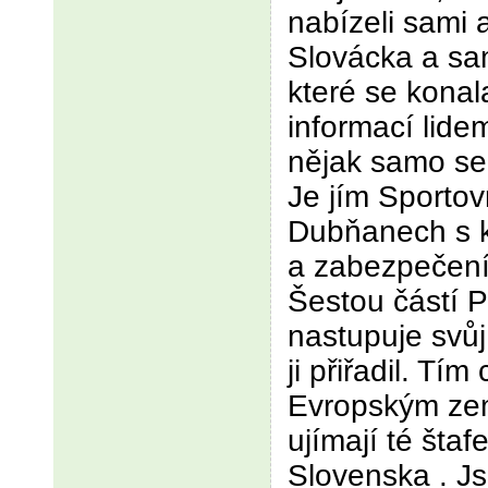
nabízeli sami a
Slovácka a sa
které se konal
informací lide
nějak samo se
Je jím Sportov
Dubňanech s 
a zabezpečení
Šestou částí 
nastupuje svůj 
ji přiřadil. Tím
Evropským zem
ujímají té štaf
Slovenska . J