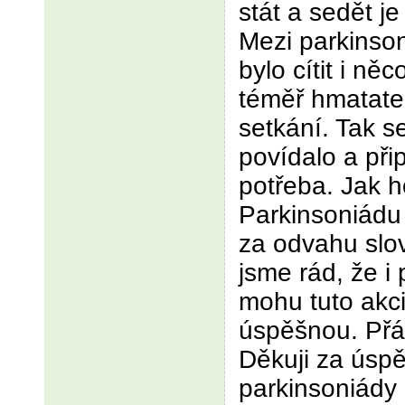
stát a sedět j
Mezi parkinson
bylo cítit i ně
téměř hmatatel
setkání. Tak se
povídalo a při
potřeba. Jak 
Parkinsoniádu
za odvahu slo
jsme rád, že i
mohu tuto akci
úspěšnou. Přát
Děkuji za úspě
parkinsoniády 