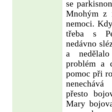
se parkisnon
Mnohým z n
nemoci. Kdy
třeba s P
nedávno sléz
a nedělal
problém a 
pomoc při roz
nenechává 
přesto bojo
Mary bojov