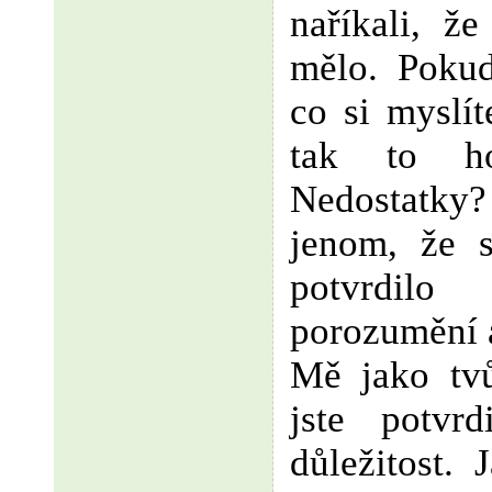
naříkali, ž
mělo. Pokud
co si myslít
tak to h
Nedostatky?
jenom, že s
potvrdi
porozumění a
Mě jako tvů
jste potvr
důležitost.
J