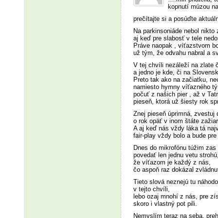
kopnutí múzou na
prečítajte si a posúďte aktuá
Na parkinsoniáde nebol nikto 
aj keď pre slabosť v tele ned
Práve naopak , víťazstvom bo
už tým, že odvahu nabral a 
V tej chvíli nezáleží na zlate 
a jedno je kde, či na Slovens
Preto tak ako na začiatku, ne
namiesto hymny víťazného t
počuť z našich pier , až v Ta
pieseň, ktorá už šiesty rok sp
Znej pieseň úprimná, zvestuj 
o rok opäť v inom štáte zažia
A aj keď nás vždy láka tá naj
fair-play vždy bolo a bude pr
Dnes do mikrofónu túžim zas
povedať len jednu vetu strohú
že víťazom je každý z nás,
čo aspoň raz dokázal zvládnu
Tieto slová neznejú tu náhod
v tejto chvíli,
lebo ozaj mnohí z nás, pre zí
skoro i vlastný pot pili.
Nemyslím teraz na seba, preh