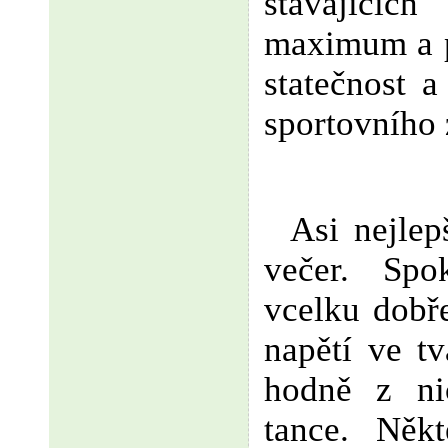
stávajíc
maximum a p
statečnost 
sportovního 
Asi nejlep
večer. Spo
vcelku dobř
napětí ve tv
hodně z ni
tance.
Někt