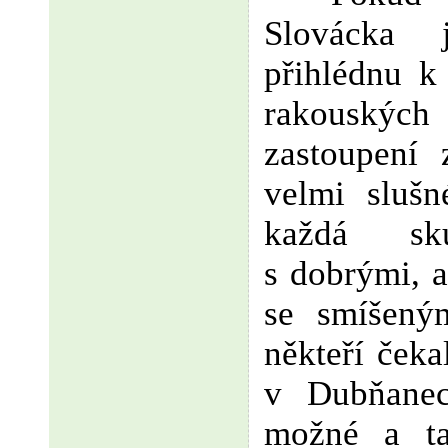
Slovácka 
přihlédnu k
rakouských 
zastoupení 
velmi slušn
každá sku
s dobrými, a
se smíšený
někteří čeka
v Dubňanec
možné a ta