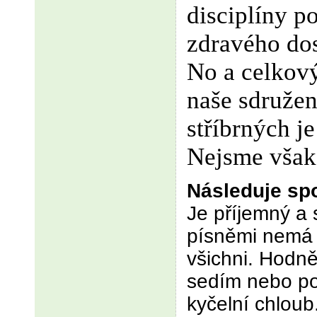
disciplíny po
zdravého dos
No a celkov
naše sdružení
stříbrných je
Nejsme však
Následuje sp
Je příjemný a
písněmi nemá 
všichni. Hodně
sedím nebo po
kyčelní chlou