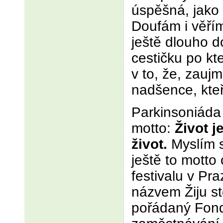
úspěšná, jako
Doufám i věřím
ještě dlouho 
cestičku po kt
v to, že, zaujm
nadšence, kteř
Parkinsoniáda
motto:
Život j
život.
Myslím si
ještě to motto 
festivalu v Pr
názvem Žiju st
pořádaný Fon