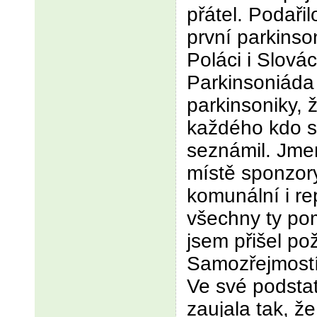
přátel. Podaři
první parkinson
Poláci i Slovác
Parkinsoniáda
parkinsoniky, 
každého kdo se
seznámil. Jme
místě sponzory,
komunální i re
všechny ty po
jsem přišel p
Samozřejmostí
Ve své podsta
zaujala tak, ž