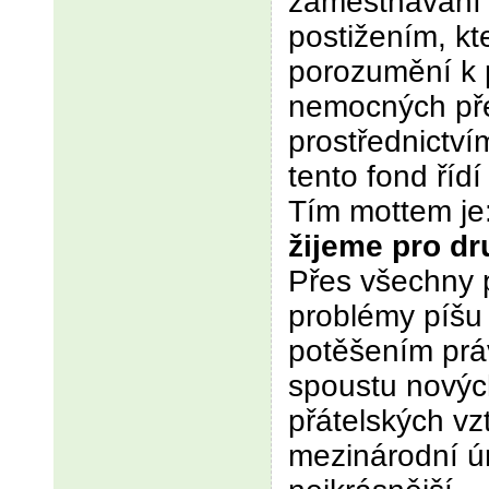
zaměstnávání 
postižením, kt
porozumění k
nemocných př
prostřednictvím
tento fond říd
Tím mottem je
žijeme pro dru
Přes všechny p
problémy píšu 
potěšením práv
spoustu novýc
přátelských vz
mezinárodní úr