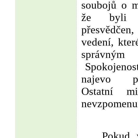
soubojů o m
že byli 
přesvědčen
vedení, kte
správným 
Spokojenos
najevo
p
Ostatní m
nevzpomenu 
Pokud 