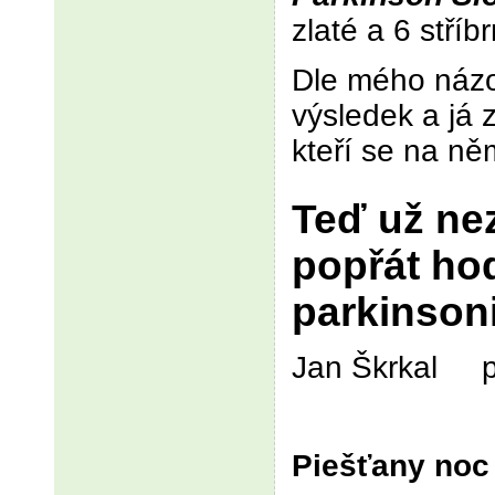
zlaté a 6 stříb
Dle mého názo
výsledek a já 
kteří se na něm
Teď už ne
popřát ho
parkinson
Jan Škrkal p
Piešťany noc 