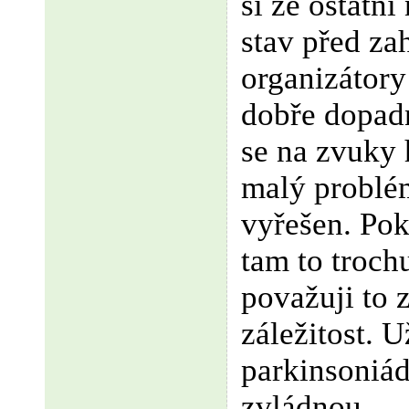
si že ostatní
stav před za
organizátory
dobře dopad
se na zvuky 
malý problém
vyřešen. Po
tam to troch
považuji to 
záležitost. 
parkinsoniád
zvládnou.