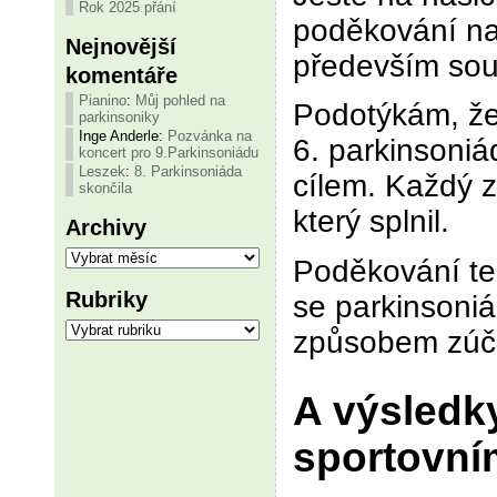
Rok 2025 přání
poděkování na
Nejnovější
především sou
komentáře
Pianino
:
Můj pohled na
Podotýkám, že 
parkinsoniky
Inge Anderle
:
Pozvánka na
6. parkinsoniá
koncert pro 9.Parkinsoniádu
Leszek
:
8. Parkinsoniáda
cílem. Každý z
skončila
který splnil.
Archivy
Archivy
Poděkování ted
Rubriky
se parkinsoniá
Rubriky
způsobem zúča
A výsledk
sportovní