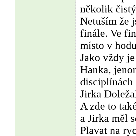
několik čist
Netuším že j
finále. Ve fi
místo v hodu
Jako vždy je
Hanka, jeno
disciplínách
Jirka Doleža
A zde to tak
a Jirka měl s
Plavat na ry