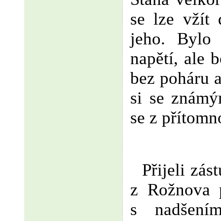
se lze vžít 
jeho. Bylo 
napětí, ale 
bez poháru a
si se známým
se z přítomno
Přijeli zá
z Rožnova 
s nadšení