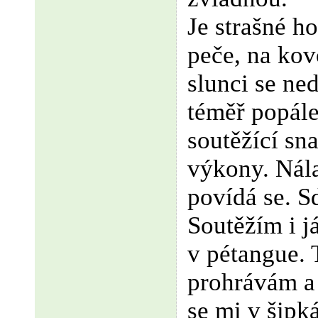
Je strašné h
peče, na ko
slunci se ne
téměř popále
soutěžící sna
výkony. Nála
povídá se. Sd
Soutěžím i já
v pétangue. 
prohrávám a
se mi v šipk