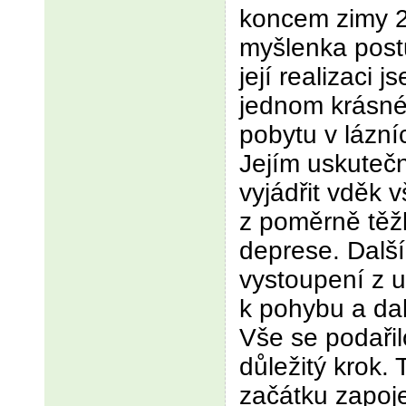
koncem zimy 2
myšlenka post
její realizaci 
jednom krásn
pobytu v lázn
Jejím uskuteč
vyjádřit vděk 
z poměrně těž
deprese. Další
vystoupení z u
k pohybu a dalš
Vše se podařilo
důležitý krok.
začátku zapoj