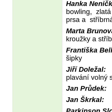
Hanka Neničk
bowling, zlatá
prsa a stříbrn
Marta Brunov
kroužky a stř
Františka Be
šipky
Jiří Doležal:
plavání volný s
Jan Průdek:
Jan Škrkal:
s
Parkinson Sl