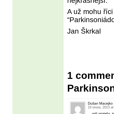
nejkrásnější.
A už mohu říci
“Parkinsoniádo
Jan Škrkal
1 comment
Parkinso
Dušan Macejko
19 února, 2013 a
….milí priatelia,