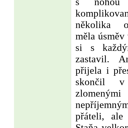
s nohou
komplikov
několika o
měla úsměv v
si s každ
zastavil. 
přijela i pře
skončil 
zlomen
nepříjemným
přáteli, ale
Staňa velkor