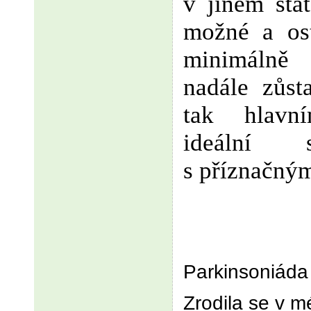
v jiném stát
možné a os
minimálně
nadále zůs
tak hlav
ideální 
s příznačný
Parkinsoniáda
Zrodila se v m