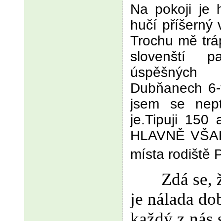
Na pokoji je 
hučí příšerný 
Trochu mě tráp
slovenští p
úspěšných 
Dubňanech 6-t
jsem se nept
je.Tipuji 150 
HLAVNĚ VŠAK 
místa rodiště 
Zdá se, 
je nálada do
každý z nás s