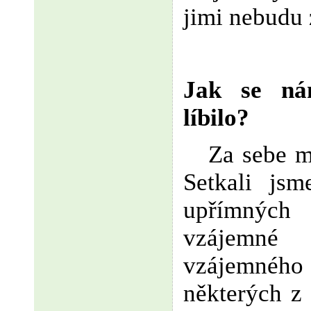
jimi nebudu 
Jak se ná
líbilo?
Za sebe mo
Setkali js
upřímných 
vzájemn
vzájemné
některých z 