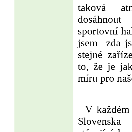
taková a
dosáhnou
sportovní ha
jsem
zda j
stejné zaříz
to, že je ja
míru pro naš
V každém p
Slovensk