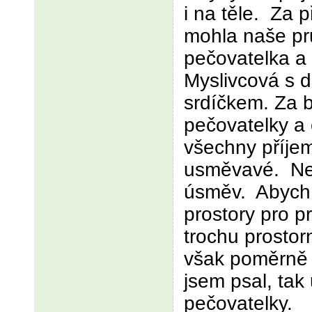
i na těle. Za p
mohla naše pr
pečovatelka a
Myslivcová s 
srdíčkem. Za b
pečovatelky a 
všechny příje
usměvavé. Ne 
úsměv. Abych 
prostory pro p
trochu prostorn
však poměrně 
jsem psal, ta
pečovatelky.