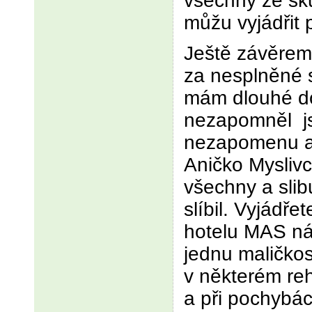
všechny ze sk
můžu vyjádřit 
Ještě závěrem
za nesplněné 
mám dlouhé do
nezapomněl j
nezapomenu a
Aničko Mysliv
všechny a slib
slíbil. Vyjádře
hotelu MAS náš
jednu maličkos
v některém reh
a při pochybá